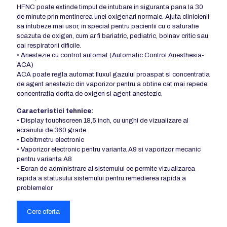
HFNC poate extinde timpul de intubare in siguranta pana la 30
de minute prin mentinerea unei oxigenari normale. Ajuta clinicienii
sa intubeze mai usor, in special pentru pacientii cu o saturatie
scazuta de oxigen, cum ar fi bariatric, pediatric, bolnav critic sau
cai respiratorii dificile.
• Anestezie cu control automat (Automatic Control Anesthesia-
ACA)
ACA poate regla automat fluxul gazului proaspat si concentratia
de agent anestezic din vaporizor pentru a obtine cat mai repede
concentratia dorita de oxigen si agent anestezic.
Caracteristici tehnice:
• Display touchscreen 18,5 inch, cu unghi de vizualizare al
ecranului de 360 grade
• Debitmetru electronic
• Vaporizor electronic pentru varianta A9 si vaporizor mecanic
pentru varianta A8
• Ecran de administrare al sistemului ce permite vizualizarea
rapida a statusului sistemului pentru remedierea rapida a
problemelor
Cere oferta