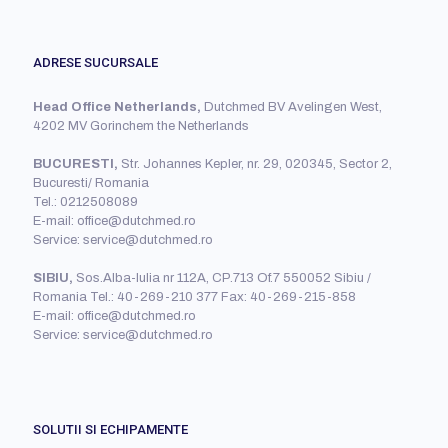
ADRESE SUCURSALE
Head Office Netherlands,
Dutchmed BV Avelingen West,
4202 MV Gorinchem the Netherlands
BUCURESTI,
Str. Johannes Kepler, nr. 29, 020345, Sector 2,
Bucuresti/ Romania
Tel.: 0212508089
E-mail: office@dutchmed.ro
Service: service@dutchmed.ro
SIBIU,
Sos.Alba-Iulia nr 112A, CP.713 Of.7 550052 Sibiu /
Romania Tel.: 40-269-210 377 Fax: 40-269-215-858
E-mail: office@dutchmed.ro
Service: service@dutchmed.ro
SOLUTII SI ECHIPAMENTE