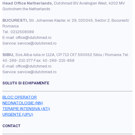
Head Office Netherlands,
Dutchmed BV Avelingen West, 4202 MV
Gorinchem the Netherlands
BUCURESTI,
Str. Johannes Kepler, nr. 29, 020345, Sector 2, Bucuresti/
Romania
Tel.: 0212508089
E-mail: office@dutchmed.ro
Service: service@dutchmed.ro
SIBIU,
Sos.Alba-Iulia nr 112A, CP.713 Of.7 550052 Sibiu / Romania Tel.:
40-269-210 377 Fax: 40-269-215-858
E-mail: office@dutchmed.ro
Service: service@dutchmed.ro
SOLUTII SI ECHIPAMENTE
BLOC OPERATOR
NEONATOLOGIE (NN)
TERAPIE INTENSIVA (ATI)
URGENTE (UPU)
CONTACT