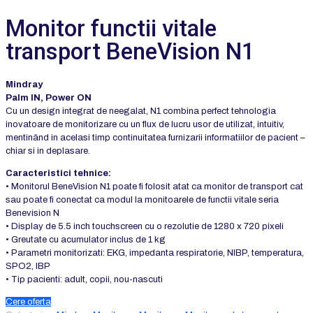
Monitor functii vitale
transport BeneVision N1
Mindray
Palm IN, Power ON
Cu un design integrat de neegalat, N1 combina perfect tehnologia
inovatoare de monitorizare cu un flux de lucru usor de utilizat, intuitiv,
mentinând in acelasi timp continuitatea furnizarii informatiilor de pacient –
chiar si in deplasare.
Caracteristici tehnice:
• Monitorul BeneVision N1 poate fi folosit atat ca monitor de transport cat
sau poate fi conectat ca modul la monitoarele de functii vitale seria
Benevision N
• Display de 5.5 inch touchscreen cu o rezolutie de 1280 x 720 pixeli
• Greutate cu acumulator inclus de 1 kg
• Parametri monitorizati: EKG, impedanta respiratorie, NIBP, temperatura,
SPO2, IBP
• Tip pacienti: adult, copii, nou-nascuti
Cere oferta