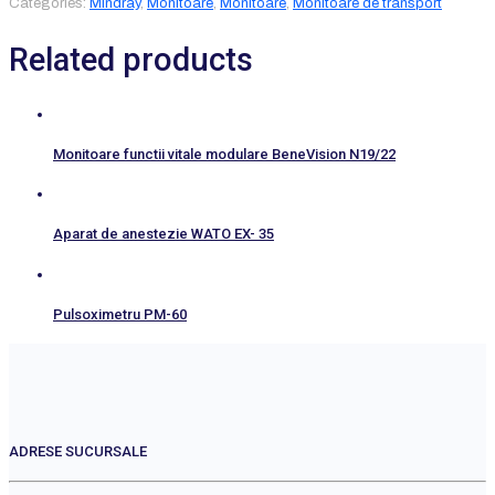
Categories:
Mindray
,
Monitoare
,
Monitoare
,
Monitoare de transport
Related products
Monitoare functii vitale modulare BeneVision N19/22
Aparat de anestezie WATO EX- 35
Pulsoximetru PM-60
ADRESE SUCURSALE