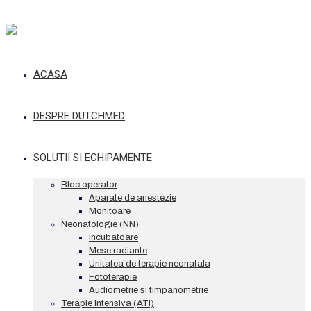
ACASA
DESPRE DUTCHMED
SOLUTII SI ECHIPAMENTE
Bloc operator
Aparate de anestezie
Monitoare
Neonatologie (NN)
Incubatoare
Mese radiante
Unitatea de terapie neonatala
Fototerapie
Audiometrie si timpanometrie
Terapie intensiva (ATI)