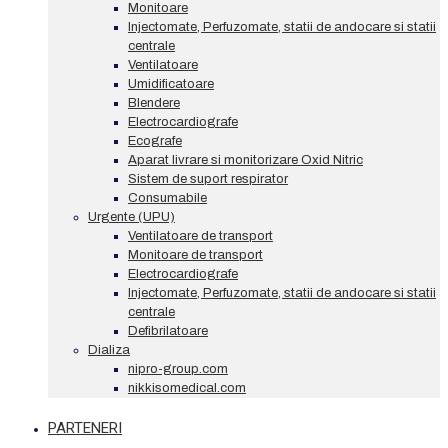
Monitoare
Injectomate, Perfuzomate, statii de andocare si statii
centrale
Ventilatoare
Umidificatoare
Blendere
Electrocardiografe
Ecografe
Aparat livrare si monitorizare Oxid Nitric
Sistem de suport respirator
Consumabile
Urgente (UPU)
Ventilatoare de transport
Monitoare de transport
Electrocardiografe
Injectomate, Perfuzomate, statii de andocare si statii
centrale
Defibrilatoare
Dializa
nipro-group.com
nikkisomedical.com
PARTENERI