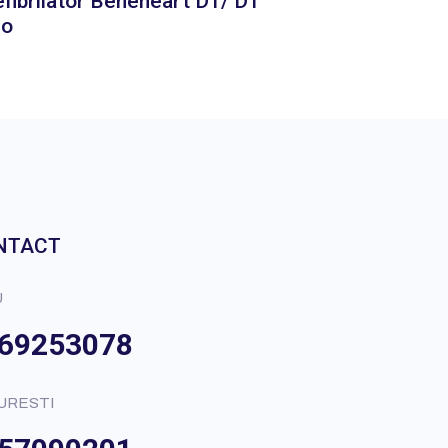
fibrilator Beneheart D1/ D1
ro
NTACT
U
69253078
URESTI