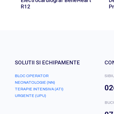
Electrocardiograf BeneHeart
De
R12
P
SOLUTII SI ECHIPAMENTE
CO
BLOC OPERATOR
SIBI
NEONATOLOGIE (NN)
02
TERAPIE INTENSIVA (ATI)
URGENTE (UPU)
BUC