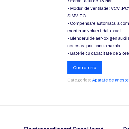
• Ecran tactil de 15 inch
• Moduri de ventilatie: VCV ,P
SIMV-PC
• Compensare automata a compl
mentin un volum tidal exact
• Blenderul de aer-oxigen auxili
necesara prin canula nazala
• Baterie cu capacitate de 2 or
Cere oferta
Categories:
Aparate de aneste