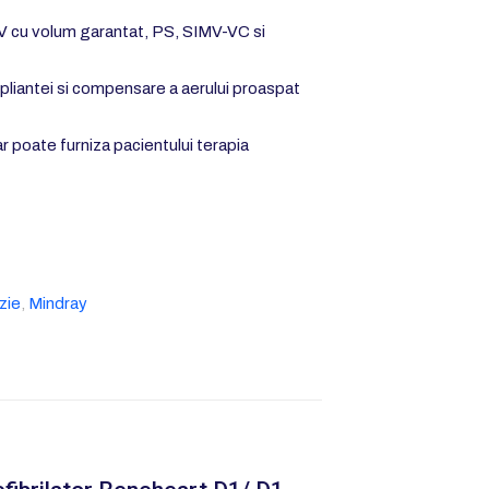
CV cu volum garantat, PS, SIMV-VC si
iantei si compensare a aerului proaspat
ar poate furniza pacientului terapia
e
zie
,
Mindray