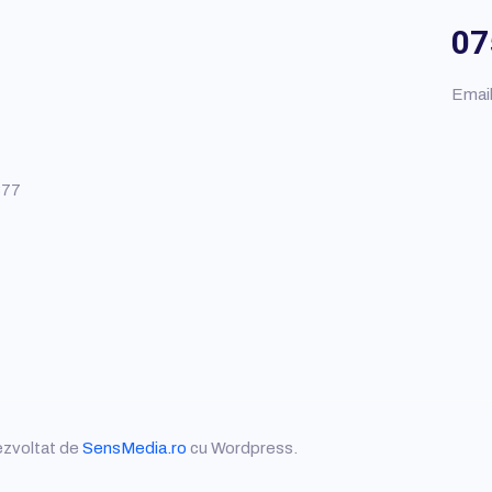
07
Emai
377
ezvoltat de
SensMedia.ro
cu Wordpress.