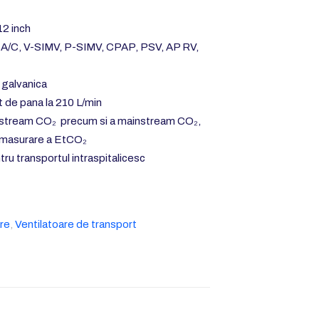
12 inch
 P-A/C, V-SIMV, P-SIMV, CPAP, PSV, AP RV,
 galvanica
t de pana la 210 L/min
destream CO₂ precum si a mainstream CO₂,
e masurare a EtCO₂
ntru transportul intraspitalicesc
are
,
Ventilatoare de transport