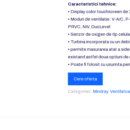
Caracteristici tehnice:
• Display color touchscreen de 
• Moduri de ventilatie: V-A/C,
PRVC, NIV, DuoLevel
• Senzor de oxigen de tip celula
• Turbina incorporata cu un debi
• permite masurarea atat a si
existand astfel doua optiuni d
• Poate fi folosit cu usurinta pe
Cere oferta
Categories:
Mindray
,
Ventilato