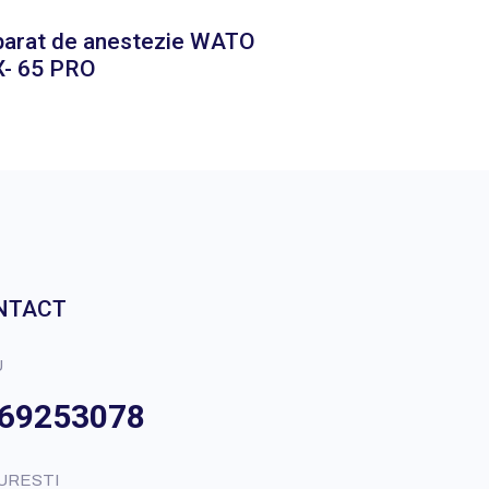
arat de anestezie WATO
X- 65 PRO
NTACT
U
69253078
URESTI