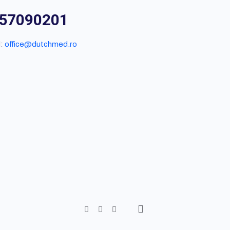
57090201
l:
office@dutchmed.ro