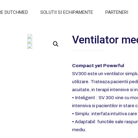
RE DUTCHMED
SOLUTII SI ECHIPAMENTE
PARTENERI
Ventilator m
Compact yet Powerful
SV300 este un ventilator simplu 
utilizare. Trateaza pacientii pediat
acuitate, in terapii intensive si i
• Inteligent : SV 300 vine cu mod
intensiva si pacientilor in stare c
• Simplu: interfata intuitiva care
• Adaptabil: functiile sale raspu
mediu.